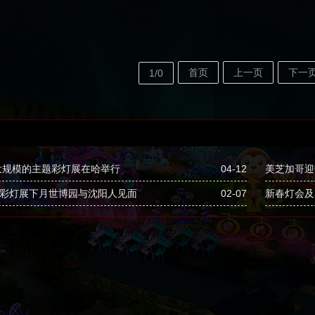
首页
上一页
下一
1/0
大规模的主题彩灯展在哈举行
04-12
美芝加哥迎
”彩灯展下月世博园与沈阳人见面
02-07
新春灯会及