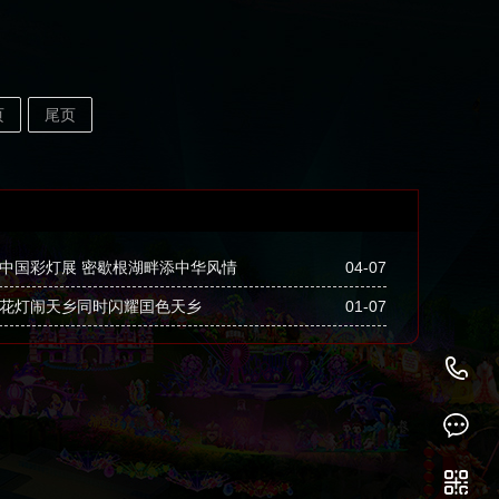
页
尾页
中国彩灯展 密歇根湖畔添中华风情
04-07
花灯闹天乡同时闪耀囯色天乡
01-07
1